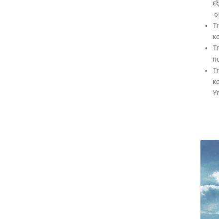
ε
σ
Τ
κ
Τ
π
Τ
κ
Υ