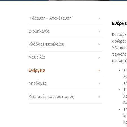
Ύδρευση – Αποχέτευση
Ενέργε
Βιομηχανία
Κυρίαρχ
ο χώρος
Κλάδος Πετρελαίου
Υλοποίη
τεχνολ
Ναυτιλία
αναλαμ
Τ
Ενέργεια
λ
Τ
Υποδομές
Τ
λ
Κτιριακός αυτοματισμός
Α
Τ
κ
κ