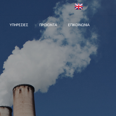
×
ΥΠΗΡΕΣΙΕΣ
ΠΡΟΙΟΝΤΑ
ΕΠΙΚΟΙΝΩΝΊΑ
ΈΤΕΥΣΗ
ΤΕΧΝΙΚΉ ΥΠΟΣΤΉΡΙΞΗ
ΣΥΣΤΉΜΑΤΑ
ΣΤΟΙΧΕΊΑ ΕΠΙΚΟΙΝΩΝΊΑΣ
ΑΥΤΟΜΑΤΙΣΜΟΎ (PLC)
ΟΛΟΚΛΉΡΩΣΗ
ΚΑΡΙΈΡΑ
(INTEGRATION)
ΣΥΣΤΉΜΑΤΑ ΕΠΟΠΤΕΊΑΣ
ΑΊΟΥ
ΣΥΣΤΗΜΆΤΩΝ
ΚΑΙ ΧΕΙΡΙΣΜΏΝ (HMI /
ΑΥΤΟΜΑΤΙΣΜΟΎ
SCADA)
ΆΡΣΗ ΒΛΑΒΏΝ
ΔΊΚΤΥΑ
ON-LINE ΥΠΟΣΤΉΡΙΞΗ
ΒΙΟΜΗΧΑΝΙΚΆ ΌΡΓΑΝΑ
ΜΕΤΡΉΣΕΩΝ
ΕΚΠΑΊΔΕΥΣΗ
ΡΥΘΜΙΣΤΈΣ ΚΙΝΗΤΉΡΩΝ
ΚΑΙ ΚΙΝΗΤΉΡΕΣ
ΒΙΟΜΗΧΑΝΙΚΌ ΥΛΙΚΌ /
ΗΛΕΚΤΡΟΛΟΓΙΚΌ ΥΛΙΚΌ