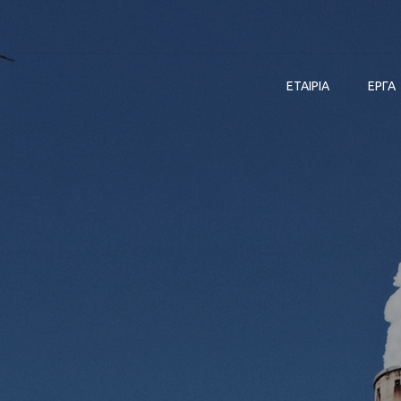
ΕΤΑΙΡΙΑ
ΕΡΓΑ
Η ΦΙΛΟΣΟΦΊΑ ΜΑΣ
ΎΔΡΕΥΣΗ – ΑΠΟΧ
ΟΡΓΑΝΌΓΡΑΜΜΑ
ΒΙΟΜΗΧΑΝΊΑ
ΟΙ ΕΓΚΑΤΑΣΤΆΣΕΙΣ ΜΑΣ
ΚΛΆΔΟΣ ΠΕΤΡΕΛ
ΟΙ ΑΞΊΕΣ ΜΑΣ
ΝΑΥΤΙΛΊΑ
ΠΙΣΤΟΠΟΙΉΣΕΙΣ
ΕΝΈΡΓΕΙΑ
ΠΟΛΙΤΙΚΉ ΑΣΦΆΛΕΙΑΣ
ΥΠΟΔΟΜΈΣ
ΠΛΗΡΟΦΟΡΙΏΝ
ΚΤΙΡΙΑΚΌΣ
ΠΟΛΙΤΙΚΉ ΠΟΙΌΤΗΤΑΣ
ΑΥΤΟΜΑΤΙΣΜΌΣ
ΟΙΚΟΝΟΜΙΚΆ ΣΤΟΙΧΕΊΑ