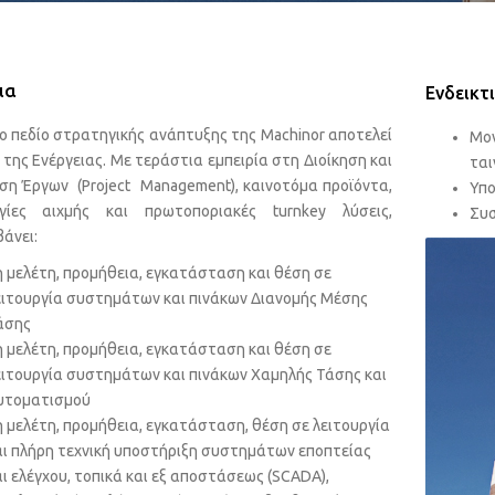
ια
Ενδεικτ
ο πεδίο στρατηγικής ανάπτυξης της Machinor αποτελεί
Μον
 της Ενέργειας. Με τεράστια εμπειρία στη Διοίκηση και
ται
ση Έργων (Project Management), καινοτόμα προϊόντα,
Υπο
ογίες αιχμής και πρωτοποριακές turnkey λύσεις,
Συσ
βάνει:
η μελέτη, προμήθεια, εγκατάσταση και θέση σε
ειτουργία συστημάτων και πινάκων Διανομής Μέσης
άσης
η μελέτη, προμήθεια, εγκατάσταση και θέση σε
ειτουργία συστημάτων και πινάκων Χαμηλής Τάσης και
υτοματισμού
η μελέτη, προμήθεια, εγκατάσταση, θέση σε λειτουργία
αι πλήρη τεχνική υποστήριξη συστημάτων εποπτείας
αι ελέγχου, τοπικά και εξ αποστάσεως (SCADA),